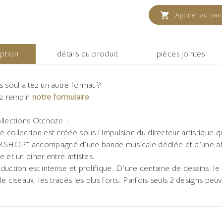

Ajouter au pan
iption
détails du produit
pièces jointes
s souhaitez un autre format ?
ez remplir
notre formulaire
llections Otchoze :
 collection est créée sous l’impulsion du directeur artistique q
HOP* accompagné d’une bande musicale dédiée et d’une atm
e et un dîner entre artistes.
duction est intense et prolifique. D’une centaine de dessins, le 
de ciseaux, les tracés les plus forts. Parfois seuls 2 designs peu