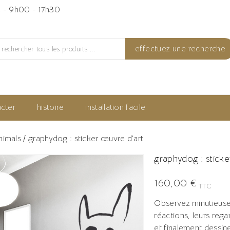
4
- 9h00 - 17h30
effectuez une recherche
cter
histoire
installation facile
nimals
graphydog : sticker œuvre d'art
graphydog : stick
160,00 €
TTC
Observez minutieuse
réactions, leurs rega
et finalement dessin