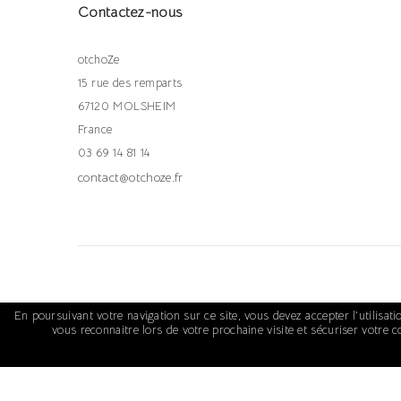
Contactez-nous
otchoZe
15 rue des remparts
67120 MOLSHEIM
France
03 69 14 81 14
contact@otchoze.fr
En poursuivant votre navigation sur ce site, vous devez accepter l’utilisati
vous reconnaitre lors de votre prochaine visite et sécuriser votre 