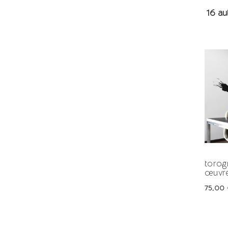
16 au
torogr
œuvre
Prix
75,00 