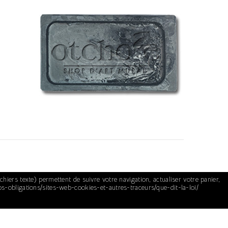
chiers texte) permettent de suivre votre navigation, actualiser votre panier,
vos-obligations/sites-web-cookies-et-autres-traceurs/que-dit-la-loi/