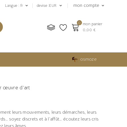
mon compte
Langue : fr
devise :EUR



0
mon panier
0,00 €
osmoze
er œuvre d'art
ment leurs mouvements, leurs démarches, leurs
rds… soyez discrets et à l’affût… écoutez leurs cris
ez leurs âmes.