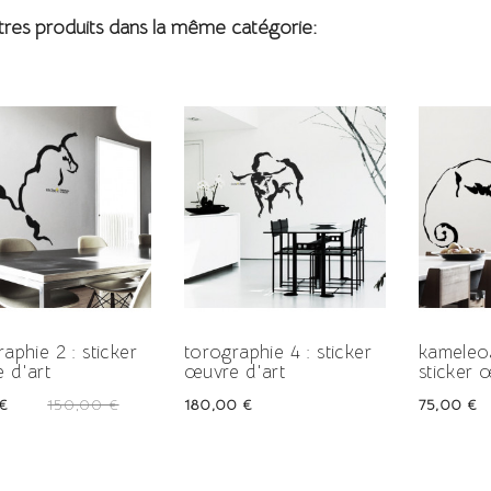
tres produits dans la même catégorie:
-50%
aphie 2 : sticker
torographie 4 : sticker
kameleo
 d'art
œuvre d'art
sticker 
Prix
Prix
Prix
€
150,00 €
180,00 €
75,00 €
-50%
-
habituel