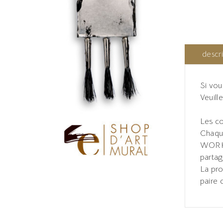
descr
Si vou
Veuill
Les co
Chaque
WORKS
partag
La pro
paire 