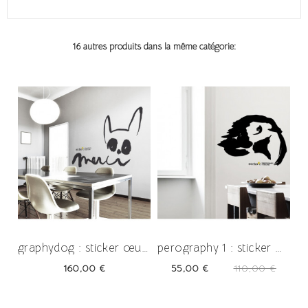
16 autres produits dans la même catégorie:
-50%
graphydog : sticker œuvre d'art
perography 1 : sticker œuvre d'art
Prix
Prix
Prix
160,00 €
55,00 €
110,00 €
-50%
habituel