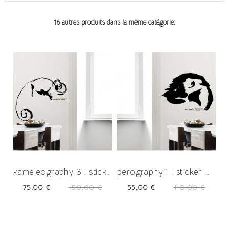
16 autres produits dans la même catégorie:
-50%
-50%
kameleography 3 : sticker œuvre...
perography 1 : sticker œuvre d'art
Prix
Prix
Prix
Prix
75,00 €
150,00 €
55,00 €
110,00 €
-50%
-50%
habituel
habituel