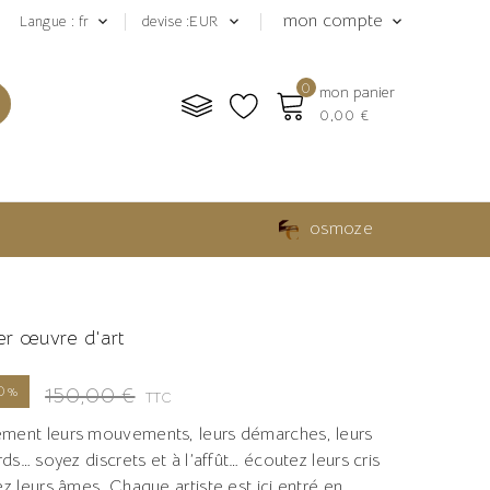
mon compte
Langue : fr
devise :EUR



0
mon panier
0,00 €
osmoze
ker œuvre d'art
150,00 €
50%
TTC
ment leurs mouvements, leurs démarches, leurs
rds… soyez discrets et à l’affût… écoutez leurs cris
z leurs âmes. Chaque artiste est ici entré en