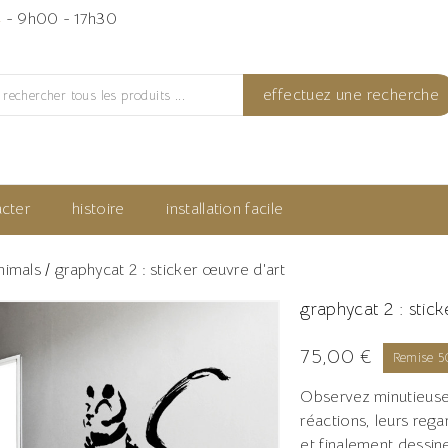
4
- 9h00 - 17h30
effectuez une recherche
cter
histoire
installation facile
nimals
graphycat 2 : sticker œuvre d'art
graphycat 2 : stic
75,00 €
Remise 
Observez minutieuse
réactions, leurs rega
et finalement dessine