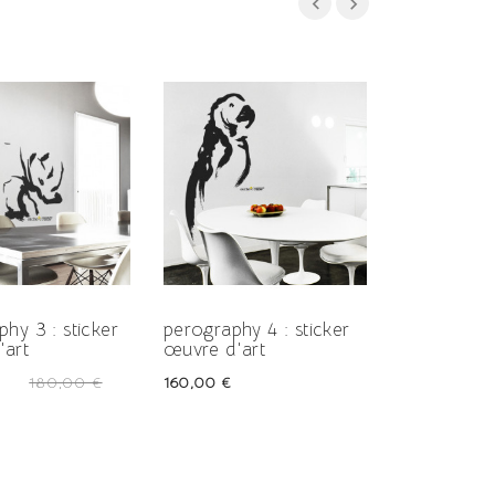
-50%
phy 3 : sticker
perography 4 : sticker
torography 
'art
œuvre d'art
œuvre d'ar
Prix
Prix
Prix
180,00 €
160,00 €
180,00 €
-50%
habituel