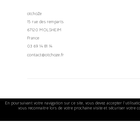
otchoZe
15 rue des remparts
67120 MOLSHEIM
France
03 69 14 81 14
contact@otchoze.fr
En poursuivant votre navigation sur ce site, vous devez accepter l’utilisati
vous reconnaitre lors de votre prochaine visite et sécuriser votre 
© 2026 - OtchoZe Shop