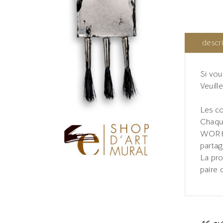
descr
Si vou
Veuill
Les co
Chaque
WORKS
partag
La pro
paire 