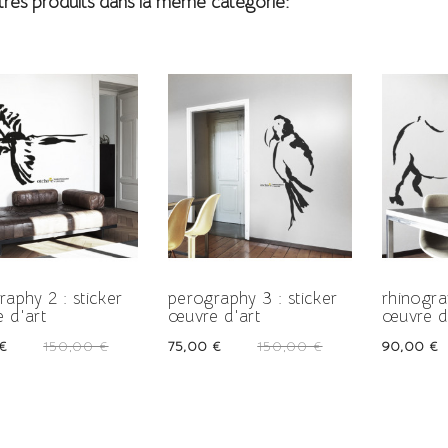
tres produits dans la même catégorie:
-50%
-50%
aphy 2 : sticker
perography 3 : sticker
rhinogra
 d'art
œuvre d'art
œuvre d
Prix
Prix
Prix
Prix
€
150,00 €
75,00 €
150,00 €
90,00 €
-50%
-50%
habituel
habituel