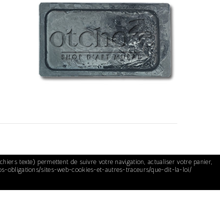
chiers texte) permettent de suivre votre navigation, actualiser votre panier,
vos-obligations/sites-web-cookies-et-autres-traceurs/que-dit-la-loi/