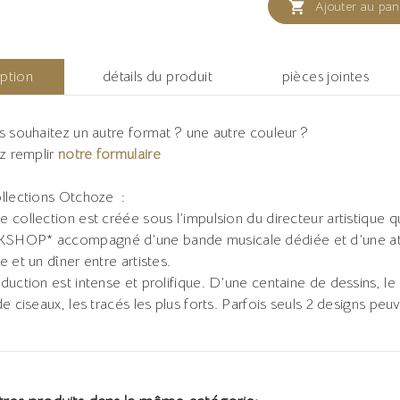

Ajouter au pan
iption
détails du produit
pièces jointes
s souhaitez un autre format ? une autre couleur ?
ez remplir
notre formulaire
llections Otchoze :
 collection est créée sous l’impulsion du directeur artistique q
HOP* accompagné d’une bande musicale dédiée et d’une atm
e et un dîner entre artistes.
duction est intense et prolifique. D’une centaine de dessins, le 
de ciseaux, les tracés les plus forts. Parfois seuls 2 designs peu