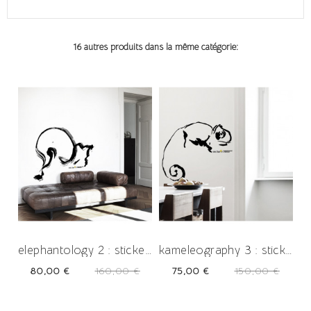
16 autres produits dans la même catégorie:
-50%
-50%
elephantology 2 : sticker œuvre...
kameleography 3 : sticker œuvre...
Prix
Prix
Prix
Prix
80,00 €
160,00 €
75,00 €
150,00 €
-50%
-50%
habituel
habituel