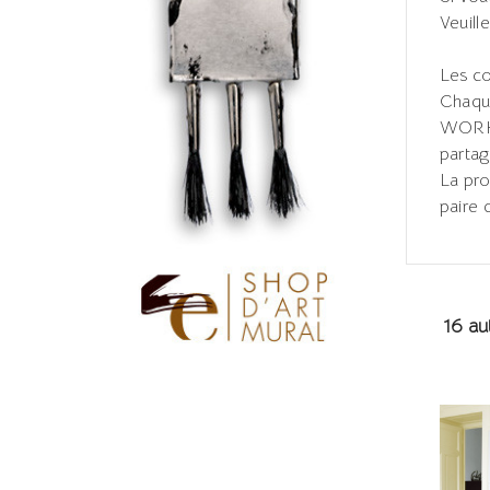
Veuill
Les co
Chaque
WORKS
partag
La pro
paire 
16 au