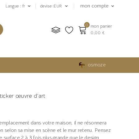
mon compte
Langue : fr
devise :EUR



0
mon panier
0,00 €
osmoze
ticker œuvre d'art
 emplacement dans votre maison, il ne résonnera
n selon sa mise en scène et le mur retenu. Pensez
une surface 2 à 3 fois plus grande que le design.