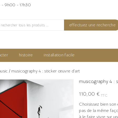
4
- 9h00 - 17h30
effectuez une recherche
cter
histoire
installation facile
usic
musicography 4 : sticker œuvre d'art
musicography 4 : s
110,00 €
TTC
Choisissez bien son
pas de la même faço
à le faire vivre sur 