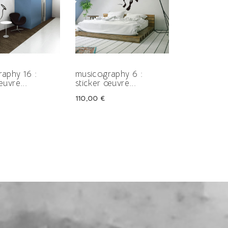
aphy 16 :
musicography 6 :
musicograp
œuvre...
sticker œuvre...
sticker œuv
Prix
Prix
110,00 €
110,00 €