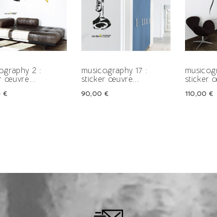
ography 2 :
musicography 17 :
musicogr
r œuvre...
sticker œuvre...
sticker 
Prix
Prix
 €
90,00 €
110,00 €