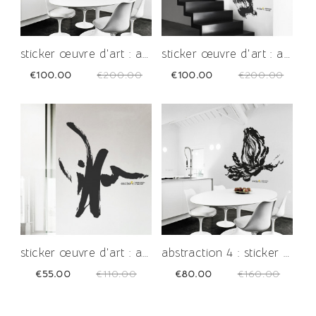
sticker œuvre d'art : abstraction 1
sticker œuvre d'art : abstraction 2
Price
Regular
Price
Regular
€100.00
€200.00
€100.00
€200.00
-50%
-50%
price
price
-50%
-50%
sticker œuvre d'art : abstraction 3
abstraction 4 : sticker œuvre d'art
Price
Regular
Price
Regular
€55.00
€110.00
€80.00
€160.00
-50%
-50%
price
price